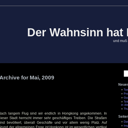
Der Wahnsinn hat
und muß 
Archive for Mai, 2009
Neues
Ta
Pr
Gar
Te
in di
Th
Nach langem Flug sind wir endlich in Hongkong angekommen. In
Seite
ieser Stadt herrscht immer sehr geschäftiges Treiben. Die Straßen
Da
ind bevölkert, überall Geschäfte und vor allem wenig Platz. Auf
Im
rund der allgemeinen Enge ist Honkong ist im wesentlichen vertikal