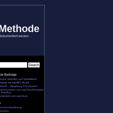
 Methode
dokumentiert werden…
te Beiträge
smota, bitshake und SmartMeter
obleme mit iwl4965 WLAN
denPi – Raspberry Pi im Garten
lefonnummern von ownCloud/Carddav
e Fritz!Box
underbird und owncloud
n
tenschutzerklärung
pressum