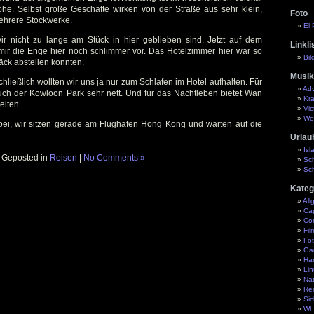
 Höhe. Selbst große Geschäfte wirken von der Straße aus sehr klein,
Foto
mehrere Stockwerke.
El 
 wir nicht zu lange am Stück in hier geblieben sind. Jetzt auf dem
Linkli
r die Enge hier noch schlimmer vor. Das Hotelzimmer hier war so
Bil
äck abstellen konnten.
Musik
schließlich wollten wir uns ja nur zum Schlafen im Hotel aufhalten. Für
Ad
ch der Kowloon Park sehr nett. Und für das Nachtleben bietet Wan
Kra
eiten.
Vic
Wo
orbei, wir sitzen gerade am Flughafen Hong Kong und warten auf die
Urlau
Isl
Geposted in
Reisen
|
No Comments »
Sc
Sc
Kateg
All
Ca
Co
Fil
Fot
Ga
Ha
Lin
Nat
Re
Sic
Wh