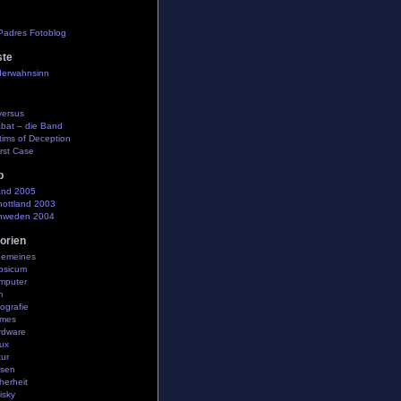
Padres Fotoblog
ste
derwahnsinn
versus
bat – die Band
tims of Deception
rst Case
b
and 2005
hottland 2003
hweden 2004
orien
gemeines
psicum
mputer
m
ografie
mes
rdware
ux
ur
isen
herheit
isky