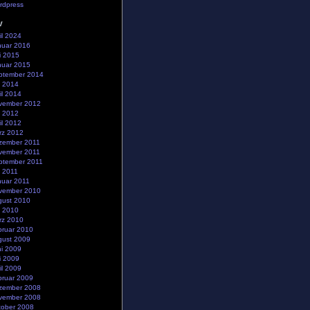
rdpress
v
il 2024
nuar 2016
i 2015
nuar 2015
ptember 2014
i 2014
il 2014
vember 2012
i 2012
il 2012
rz 2012
zember 2011
vember 2011
ptember 2011
i 2011
nuar 2011
vember 2010
gust 2010
i 2010
rz 2010
bruar 2010
gust 2009
ni 2009
i 2009
il 2009
bruar 2009
zember 2008
vember 2008
tober 2008