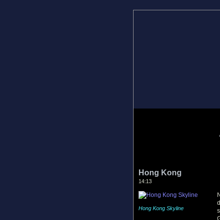
Hong Kong
14:13
d
Hong Kong Skyline
s
G