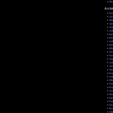
Wo
Archi
Apr
Ja
Ma
Ja
Se
Jul
Apr
No
Jul
Apr
Mä
De
No
Se
Jul
Ja
No
Au
Jul
Mä
Fe
Au
Ju
Ma
Apr
Fe
De
No
Ok